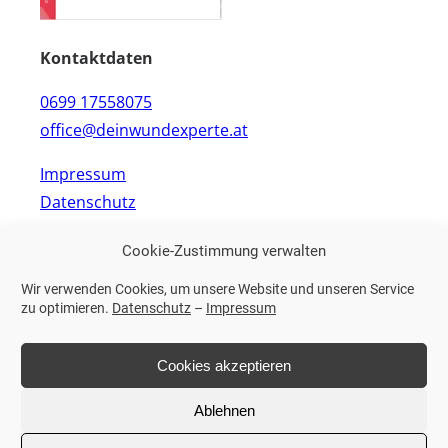
Kontaktdaten
0699 17558075
office@deinwundexperte.at
Impressum
Datenschutz
Alle Rechte vorbehalten | deinwundexperte ©
Cookie-Zustimmung verwalten
2024
Wir verwenden Cookies, um unsere Website und unseren Service
zu optimieren.
Datenschutz
–
Impressum
Telefonische Terminvereinbarung:
Montag bis Samstag
Cookies akzeptieren
Nachricht per Mail:
Ablehnen
Montag bis Sonntag